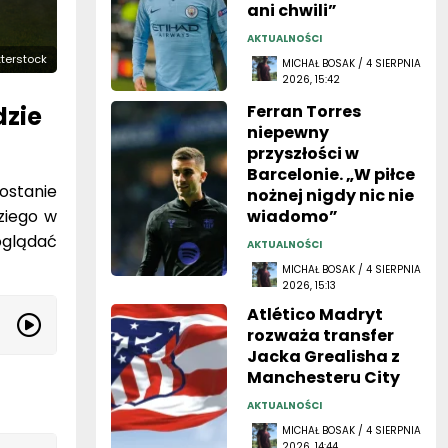
ani chwili”
AKTUALNOŚCI
utterstock
MICHAŁ BOSAK / 4 SIERPNIA
2026, 15:42
dzie
Ferran Torres
niepewny
przyszłości w
Barcelonie. „W piłce
ostanie
nożnej nigdy nic nie
ziego w
wiadomo”
oglądać
AKTUALNOŚCI
MICHAŁ BOSAK / 4 SIERPNIA
2026, 15:13
Atlético Madryt
rozważa transfer
Jacka Grealisha z
Manchesteru City
AKTUALNOŚCI
MICHAŁ BOSAK / 4 SIERPNIA
2026, 14:44