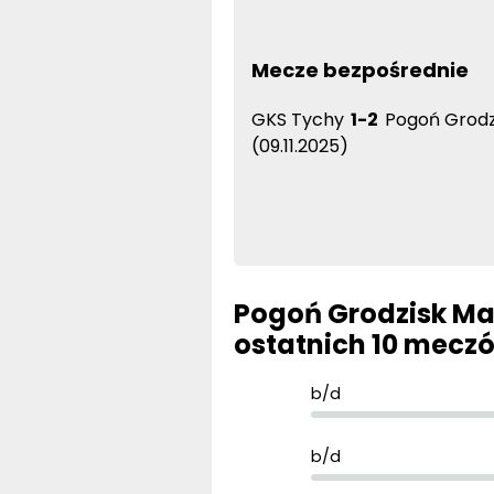
Mecze bezpośrednie
GKS Tychy
1-2
Pogoń Grodz
(09.11.2025)
Pogoń Grodzisk Maz
ostatnich 10 mecz
b/d
b/d