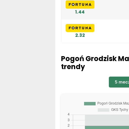
1.44
2.32
Pogoń Grodzisk Maz
trendy
5 mec