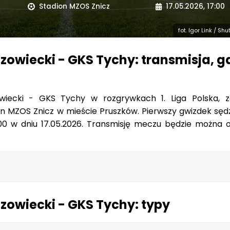
Stadion MZOS Znicz
17.05.2026, 17:00
fot. Igor Link / Sh
owiecki - GKS Tychy: transmisja, g
iecki - GKS Tychy w rozgrywkach 1. Liga Polska, z
on MZOS Znicz w mieście Pruszków. Pierwszy gwizdek sęd
:00 w dniu 17.05.2026. Transmisję meczu będzie można 
zowiecki - GKS Tychy: typy