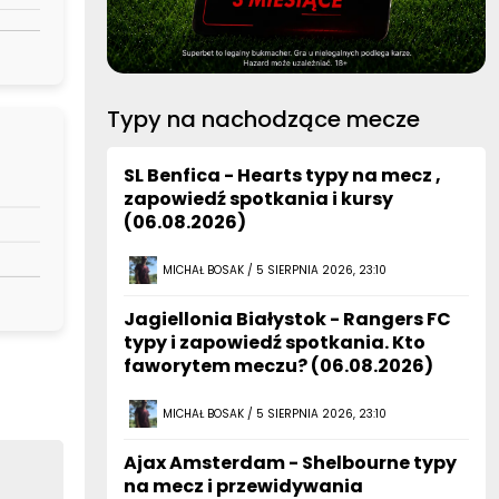
Typy na nachodzące mecze
SL Benfica - Hearts typy na mecz ,
zapowiedź spotkania i kursy
(06.08.2026)
MICHAŁ BOSAK / 5 SIERPNIA 2026, 23:10
Jagiellonia Białystok - Rangers FC
typy i zapowiedź spotkania. Kto
faworytem meczu? (06.08.2026)
MICHAŁ BOSAK / 5 SIERPNIA 2026, 23:10
Ajax Amsterdam - Shelbourne typy
na mecz i przewidywania