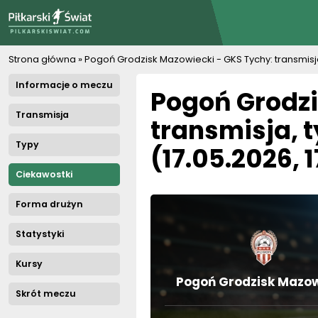
PiłkarskiSwiat.com
Strona główna
»
Pogoń Grodzisk Mazowiecki - GKS Tychy: transmisja
Informacje o meczu
Pogoń Grodzi
Transmisja
transmisja, 
Typy
(17.05.2026, 
Ciekawostki
Forma drużyn
Statystyki
Kursy
Pogoń Grodzisk Mazow
Skrót meczu