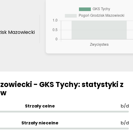
isk Mazowiecki
owiecki - GKS Tychy: statystyki z
ów
Strzały celne
b/d
Strzały niecelne
b/d