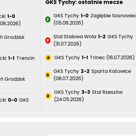
GKS Tychy: ostatnie mecze
GKS Tychy
1-0
Zagłębie Sosnowie
cki
1-0
Z
(05.08.2026)
.08.2026)
Stal Stalowa Wola
1-2
GKS Tychy
 Grodzisk
P
(31.07.2026)
GKS Tychy
1-1
Trinec (18.07.2026)
cki
1-1
Trencin
R
GKS Tychy
2-2
Sparta Katowice
R
(08.07.2026)
ń Grodzisk
GKS Tychy
3-3
Stal Rzeszów
R
(24.05.2026)
cki
0-0
GKS