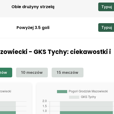
Obie drużyny strzelą
Typuj
Powyżej 3.5 goli
Typuj
owiecki - GKS Tychy: ciekawostki i
zów
10 meczów
15 meczów