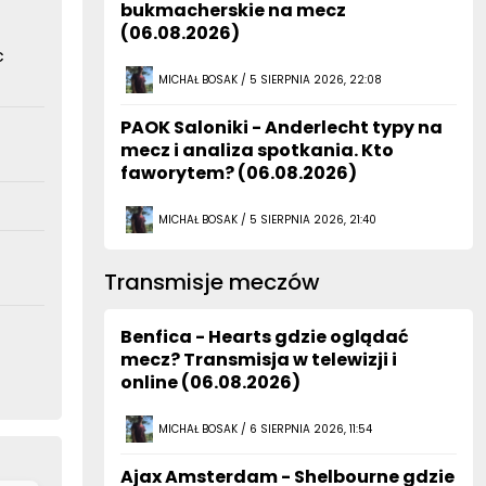
bukmacherskie na mecz
(06.08.2026)
c
MICHAŁ BOSAK / 5 SIERPNIA 2026, 22:08
PAOK Saloniki - Anderlecht typy na
mecz i analiza spotkania. Kto
faworytem? (06.08.2026)
MICHAŁ BOSAK / 5 SIERPNIA 2026, 21:40
Transmisje meczów
Benfica - Hearts gdzie oglądać
mecz? Transmisja w telewizji i
online (06.08.2026)
MICHAŁ BOSAK / 6 SIERPNIA 2026, 11:54
Ajax Amsterdam - Shelbourne gdzie