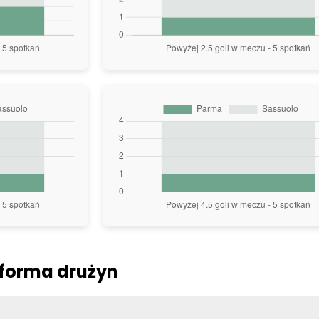
 forma drużyn