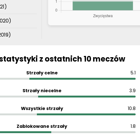
21)
2020)
2019)
statystyki z ostatnich 10 meczów
Strzały celne
5.1
Strzały niecelne
3.9
Wszystkie strzały
10.8
Zablokowane strzały
1.8