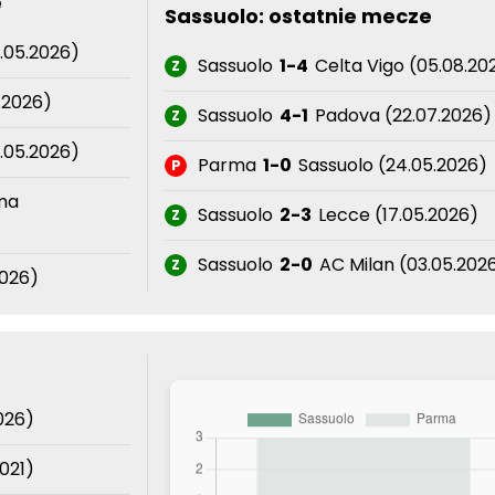
e
Sassuolo: ostatnie mecze
.05.2026)
Sassuolo
1-4
Celta Vigo (05.08.20
Z
.2026)
Sassuolo
4-1
Padova (22.07.2026)
Z
.05.2026)
Parma
1-0
Sassuolo (24.05.2026)
P
ma
Sassuolo
2-3
Lecce (17.05.2026)
Z
Sassuolo
2-0
AC Milan (03.05.202
Z
2026)
026)
021)