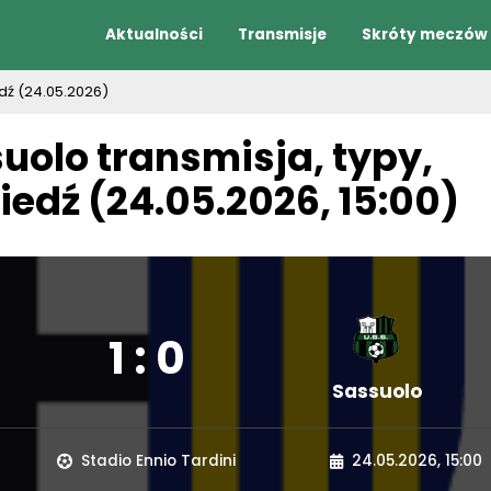
Aktualności
Transmisje
Skróty meczów
edź (24.05.2026)
uolo transmisja, typy,
iedź (24.05.2026, 15:00)
1 : 0
Sassuolo
Stadio Ennio Tardini
24.05.2026, 15:00