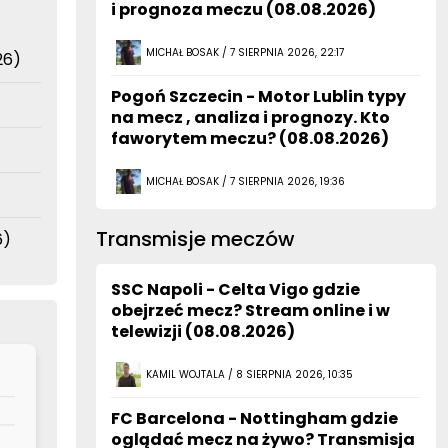
i prognoza meczu (08.08.2026)
MICHAŁ BOSAK / 7 SIERPNIA 2026, 22:17
26)
Pogoń Szczecin - Motor Lublin typy
na mecz , analiza i prognozy. Kto
faworytem meczu? (08.08.2026)
MICHAŁ BOSAK / 7 SIERPNIA 2026, 19:36
Transmisje meczów
6)
SSC Napoli - Celta Vigo gdzie
obejrzeć mecz? Stream online i w
telewizji (08.08.2026)
KAMIL WOJTALA / 8 SIERPNIA 2026, 10:35
FC Barcelona - Nottingham gdzie
oglądać mecz na żywo? Transmisja