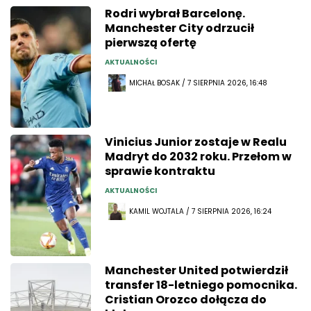
Rodri wybrał Barcelonę.
Manchester City odrzucił
pierwszą ofertę
AKTUALNOŚCI
MICHAŁ BOSAK / 7 SIERPNIA 2026, 16:48
Vinicius Junior zostaje w Realu
Madryt do 2032 roku. Przełom w
sprawie kontraktu
AKTUALNOŚCI
KAMIL WOJTALA / 7 SIERPNIA 2026, 16:24
Manchester United potwierdził
transfer 18-letniego pomocnika.
Cristian Orozco dołącza do