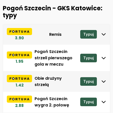
Pogoń Szczecin - GKS Katowice:
typy
Remis
Typuj
3.90
Pogoń Szczecin
strzeli pierwszego
Typuj
1.95
gola w meczu
Obie drużyny
Typuj
strzelą
1.42
Pogoń Szczecin
Typuj
wygra 2. połowę
2.88