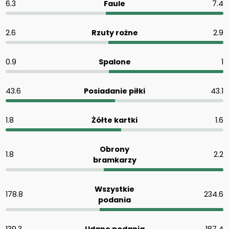
6.3
Faule
7.4
2.6
Rzuty rożne
2.9
0.9
Spalone
1
43.6
Posiadanie piłki
43.1
1.8
Żółte kartki
1.6
Obrony
1.8
2.2
bramkarzy
Wszystkie
178.8
234.6
podania
139.3
Udane podania
187.4