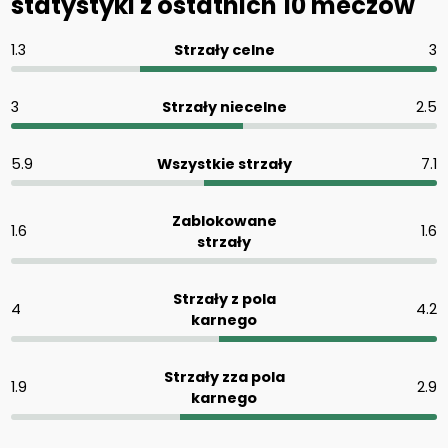
statystyki z ostatnich 10 meczów
1.3
Strzały celne
3
3
Strzały niecelne
2.5
5.9
Wszystkie strzały
7.1
Zablokowane
1.6
1.6
strzały
Strzały z pola
4
4.2
karnego
Strzały zza pola
1.9
2.9
karnego