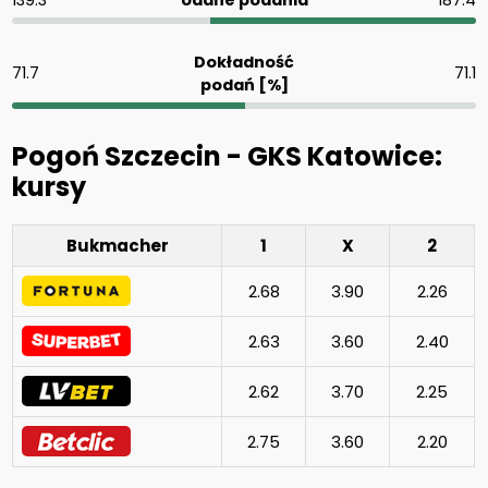
Dokładność
71.7
71.1
podań [%]
Pogoń Szczecin - GKS Katowice:
kursy
Bukmacher
1
X
2
2.68
3.90
2.26
2.63
3.60
2.40
2.62
3.70
2.25
2.75
3.60
2.20