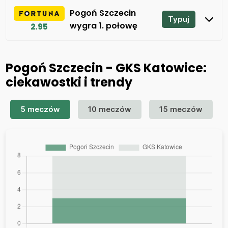
Pogoń Szczecin
Typuj
wygra 1. połowę
2.95
Pogoń Szczecin - GKS Katowice:
ciekawostki i trendy
5 meczów
10 meczów
15 meczów