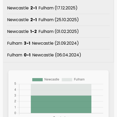
Newcastle
2-1
Fulham (17.12.2025)
Newcastle
2-1
Fulham (25.10.2025)
Newcastle
1-2
Fulham (01.02.2025)
Fulham
3-1
Newcastle (21.09.2024)
Fulham
0-1
Newcastle (06.04.2024)