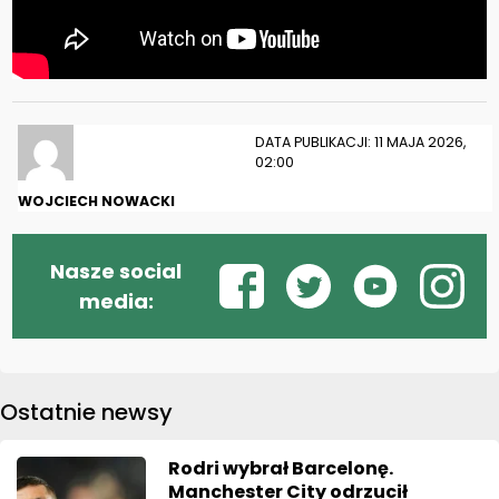
DATA PUBLIKACJI: 11 MAJA 2026,
02:00
WOJCIECH NOWACKI
Nasze social
media:
Ostatnie newsy
Rodri wybrał Barcelonę.
Manchester City odrzucił