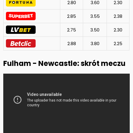
2.80
3.60
2.30
2.85
3.55
2.38
2.75
3.50
2.30
2.88
3.80
2.25
Fulham - Newcastle: skrót meczu