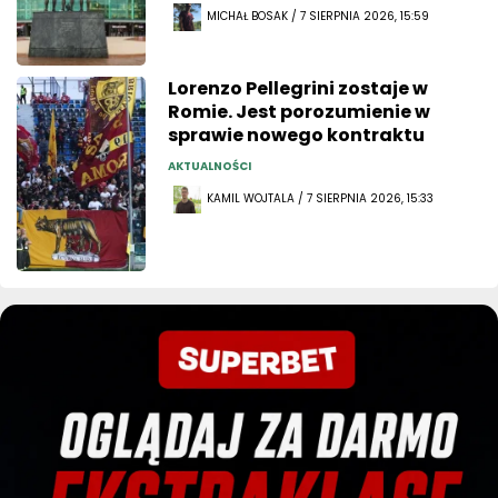
MICHAŁ BOSAK / 7 SIERPNIA 2026, 15:59
Lorenzo Pellegrini zostaje w
Romie. Jest porozumienie w
sprawie nowego kontraktu
AKTUALNOŚCI
KAMIL WOJTALA / 7 SIERPNIA 2026, 15:33