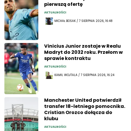
pierwszą ofertę
AKTUALNOŚCI
MICHAŁ BOSAK / 7 SIERPNIA 2026, 16:48
Vinicius Junior zostaje w Realu
Madryt do 2032 roku. Przełom w
sprawie kontraktu
AKTUALNOŚCI
KAMIL WOJTALA / 7 SIERPNIA 2026, 16:24
Manchester United potwierdził
transfer 18-letniego pomocnika.
Cristian Orozco dołącza do
klubu
AKTUALNOŚCI