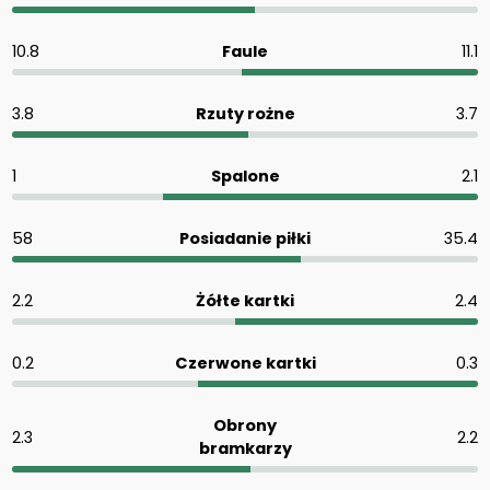
10.8
Faule
11.1
3.8
Rzuty rożne
3.7
1
Spalone
2.1
58
Posiadanie piłki
35.4
2.2
Żółte kartki
2.4
0.2
Czerwone kartki
0.3
Obrony
2.3
2.2
bramkarzy