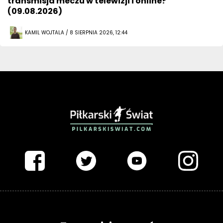
transmisja meczu w telewizji i online?
(09.08.2026)
KAMIL WOJTALA / 8 SIERPNIA 2026, 12:44
PIŁKARSKISWIAT.COM