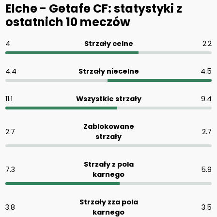
Elche - Getafe CF: statystyki z
ostatnich 10 meczów
4
Strzały celne
2.2
4.4
Strzały niecelne
4.5
11.1
Wszystkie strzały
9.4
Zablokowane
2.7
2.7
strzały
Strzały z pola
7.3
5.9
karnego
Strzały zza pola
3.8
3.5
karnego