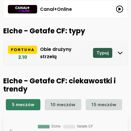
Canal+Online
Elche - Getafe CF: typy
Obie drużyny
Typuj
strzelą
2.10
Elche - Getafe CF: ciekawostki i
trendy
5 meczów
10 meczów
15 meczów