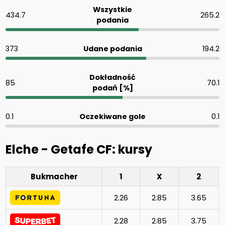
Wszystkie
434.7
265.2
podania
373
Udane podania
194.2
Dokładność
85
70.1
podań [%]
0.1
Oczekiwane gole
0.1
Elche - Getafe CF: kursy
Bukmacher
1
X
2
2.26
2.85
3.65
2.28
2.85
3.75