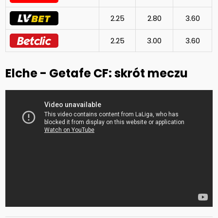
2.25
2.80
3.60
2.25
3.00
3.60
Elche - Getafe CF: skrót meczu