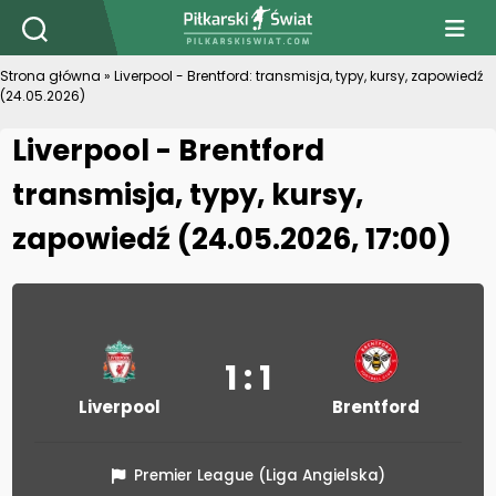
PiłkarskiSwiat.com
Strona główna
»
Liverpool - Brentford: transmisja, typy, kursy, zapowiedź
(24.05.2026)
Liverpool - Brentford
transmisja, typy, kursy,
zapowiedź (24.05.2026, 17:00)
1 : 1
Liverpool
Brentford
Premier League (Liga Angielska)