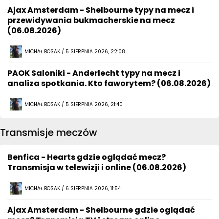
Ajax Amsterdam - Shelbourne typy na mecz i
przewidywania bukmacherskie na mecz
(06.08.2026)
MICHAŁ BOSAK / 5 SIERPNIA 2026, 22:08
PAOK Saloniki - Anderlecht typy na mecz i
analiza spotkania. Kto faworytem? (06.08.2026)
MICHAŁ BOSAK / 5 SIERPNIA 2026, 21:40
Transmisje meczów
Benfica - Hearts gdzie oglądać mecz?
Transmisja w telewizji i online (06.08.2026)
MICHAŁ BOSAK / 6 SIERPNIA 2026, 11:54
Ajax Amsterdam - Shelbourne gdzie oglądać