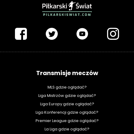
PIŁKARSKISWIAT.COM
Transmisje meczów
MLS gdzie oglądać?
Liga Mistrzów gdzie oglądać?
Liga Europy gdzie oglądać?
Liga Konferencji gdzie oglądać?
Premier League gdzie oglądać?
La Liga gdzie oglądać?