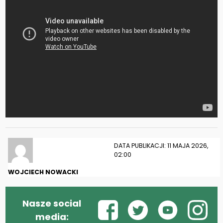
DATA PUBLIKACJI: 11 MAJA 2026,
02:00
WOJCIECH NOWACKI
Nasze social
media: