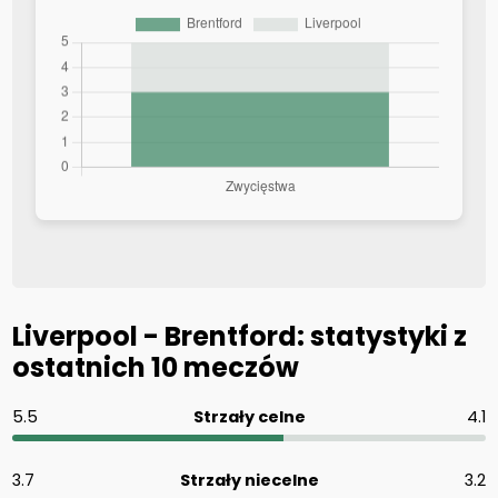
Liverpool - Brentford: statystyki z
ostatnich 10 meczów
5.5
Strzały celne
4.1
3.7
Strzały niecelne
3.2