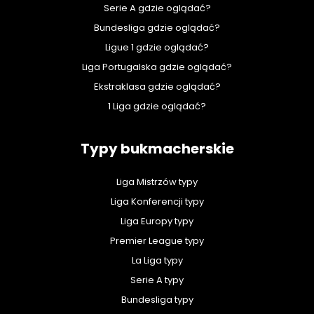
Serie A gdzie oglądać?
Bundesliga gdzie oglądać?
Ligue 1 gdzie oglądać?
Liga Portugalska gdzie oglądać?
Ekstraklasa gdzie oglądać?
1 Liga gdzie oglądać?
Typy bukmacherskie
Liga Mistrzów typy
Liga Konferencji typy
Liga Europy typy
Premier League typy
La Liga typy
Serie A typy
Bundesliga typy