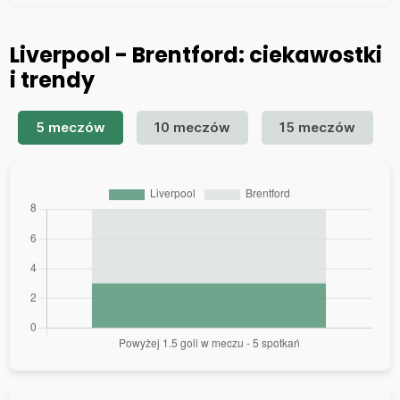
Liverpool - Brentford: ciekawostki
i trendy
5 meczów
10 meczów
15 meczów