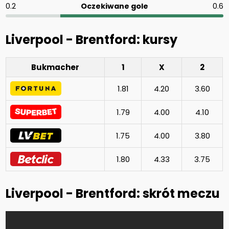
0.2
Oczekiwane gole
0.6
Liverpool - Brentford: kursy
Bukmacher
1
X
2
1.81
4.20
3.60
1.79
4.00
4.10
1.75
4.00
3.80
1.80
4.33
3.75
Liverpool - Brentford: skrót meczu