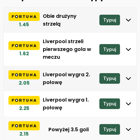
Obie drużyny
Typuj
strzelą
1.45
Liverpool strzeli
pierwszego gola w
Typuj
1.62
meczu
Liverpool wygra 2.
Typuj
połowę
2.05
Liverpool wygra 1.
Typuj
połowę
2.25
Powyżej 3.5 goli
Typuj
2.15