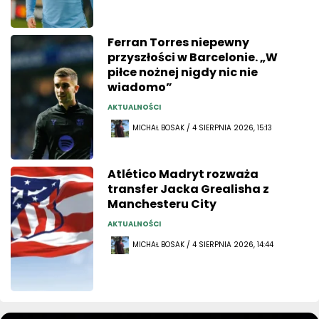
Ferran Torres niepewny
przyszłości w Barcelonie. „W
piłce nożnej nigdy nic nie
wiadomo”
AKTUALNOŚCI
MICHAŁ BOSAK / 4 SIERPNIA 2026, 15:13
Atlético Madryt rozważa
transfer Jacka Grealisha z
Manchesteru City
AKTUALNOŚCI
MICHAŁ BOSAK / 4 SIERPNIA 2026, 14:44