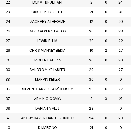
22
DONAT RRUDHANI
2
0
24
23
LORIS BENITO SOUTO
21
0
31
24
ZACHARY ATHEKAME
12
0
20
26
DAVID VON BALLMOOS
20
0
28
27
LEWIN BLUM
20
0
22
29
CHRIS VIANNEY BEDIA
10
2
27
3
JAOUEN HADJAM
26
0
20
30
SANDRO MIKE LAUPER
29
1
27
33
MARVIN KELLER
30
0
0
35
SILVÈRE GANVOULA M'BOUSSY
20
6
27
37
ARMIN GIGOVIĆ
8
3
21
39
DARIAN MALES
29
1
0
4
TANGUY XAVIER BANHIE ZOUKROU
24
0
20
40
D MARZINO
21
0
0