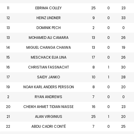
11
EBRIMA COLLEY
25
0
23
12
HEINZ LINDNER
9
0
33
13
DOMINIK PECH
2
0
0
13
MOHAMED ALI CAMARA
13
0
26
14
MIGUEL CHANGA CHAIWA
13
0
19
15
MESCHACK ELIA LINA
17
0
26
16
CHRISTIAN FASSNACHT
8
1
30
17
SAIDY JANKO
10
1
28
19
NOAH KARL ANDERS PERSSON
8
0
20
2
RYAN ANDREWS
7
0
0
20
CHEIKH AHMET TIDIAN NIASSE
16
0
23
21
ALAN VIRGINIUS
25
1
20
22
ABDU CADRI CONTÉ
7
0
25