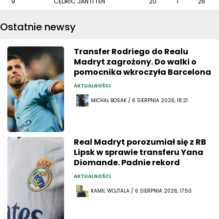
9
CEDRIC JAN ITTEN
20
1
26
Ostatnie newsy
Transfer Rodriego do Realu
Madryt zagrożony. Do walki o
pomocnika wkroczyła Barcelona
AKTUALNOŚCI
MICHAŁ BOSAK / 6 SIERPNIA 2026, 18:21
Real Madryt porozumiał się z RB
Lipsk w sprawie transferu Yana
Diomande. Padnie rekord
AKTUALNOŚCI
KAMIL WOJTALA / 6 SIERPNIA 2026, 17:50