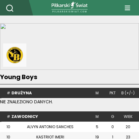
PiłkarskiSwiat.com
Young Boys
DRUŻYNA
#
M
PKT
B (+/-)
NIE ZNALEZIONO DANYCH.
ZAWODNICY
#
M
G
WIEK
10
ALVYN ANTONIO SANCHES
5
0
20
10
KASTRIOT IMERI
19
1
23