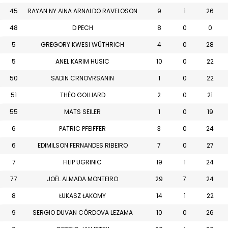
45
RAYAN NY AINA ARNALDO RAVELOSON
9
1
26
48
D PECH
8
0
0
5
GREGORY KWESI WÜTHRICH
4
0
28
5
ANEL KARIM HUSIC
10
0
22
50
SADIN CRNOVRSANIN
1
0
22
51
THÉO GOLLIARD
2
0
21
55
MATS SEILER
1
0
19
6
PATRIC PFEIFFER
3
0
24
6
EDIMILSON FERNANDES RIBEIRO
7
0
27
7
FILIP UGRINIC
19
1
24
77
JOËL ALMADA MONTEIRO
29
7
24
8
ŁUKASZ ŁAKOMY
14
1
22
9
SERGIO DUVAN CÓRDOVA LEZAMA
10
0
26