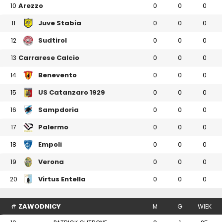
Arezzo
10
0
0
0
Juve Stabia
11
0
0
0
Sudtirol
12
0
0
0
Carrarese Calcio
13
0
0
0
Benevento
14
0
0
0
US Catanzaro 1929
15
0
0
0
Sampdoria
16
0
0
0
Palermo
17
0
0
0
Empoli
18
0
0
0
Verona
19
0
0
0
Virtus Entella
20
0
0
0
ZAWODNICY
#
M
G
WIEK