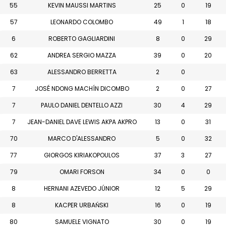
55
KEVIN MAUSSI MARTINS
25
0
19
57
LEONARDO COLOMBO
49
1
18
6
ROBERTO GAGLIARDINI
8
0
29
62
ANDREA SERGIO MAZZA
39
0
20
63
ALESSANDRO BERRETTA
2
0
7
JOSÉ NDONG MACHÍN DICOMBO
2
0
27
7
PAULO DANIEL DENTELLO AZZI
30
4
29
7
JEAN-DANIEL DAVE LEWIS AKPA AKPRO
13
0
31
70
MARCO D'ALESSANDRO
5
0
32
77
GIORGOS KIRIAKOPOULOS
37
3
27
79
OMARI FORSON
34
0
0
8
HERNANI AZEVEDO JÚNIOR
12
5
29
8
KACPER URBAŃSKI
16
0
19
80
SAMUELE VIGNATO
30
0
19