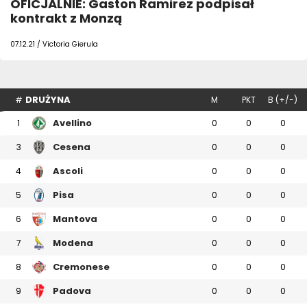
OFICJALNIE: Gaston Ramirez podpisał
kontrakt z Monzą
07.12.21 / Victoria Gierula
DRUŻYNA
#
M
PKT
B (+/-)
Avellino
1
0
0
0
Cesena
3
0
0
0
Ascoli
4
0
0
0
Pisa
5
0
0
0
Mantova
6
0
0
0
Modena
7
0
0
0
Cremonese
8
0
0
0
Padova
9
0
0
0