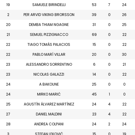
19
SAMUELE BIRINDELLI
53
7
24
2
PER ARVID VIKING BRORSSON
39
0
26
20
DEMBA THIAM NGAGNE
31
0
25
21
SEMUEL PIZZIGNACCO
69
0
22
22
TIAGO TOMÁS PALACIOS
15
0
22
22
PABLO MARÍ VILLAR
20
0
30
23
ALESSANDRO SORRENTINO
6
0
21
23
NICOLAS GALAZZI
14
0
22
24
A BAKOUNE
25
0
0
24
MIRKO MARIĆ
45
1
0
25
AGUSTÍN ÁLVAREZ MARTÍNEZ
24
4
22
27
DANIEL MALDINI
23
4
22
28
ANDREA COLPANI
24
2
24
3
STEFAN LEKOVIĆ
15
0
19