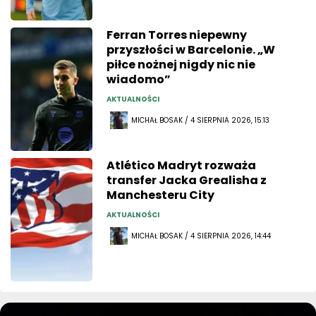
Ferran Torres niepewny
przyszłości w Barcelonie. „W
piłce nożnej nigdy nic nie
wiadomo”
AKTUALNOŚCI
MICHAŁ BOSAK / 4 SIERPNIA 2026, 15:13
Atlético Madryt rozważa
transfer Jacka Grealisha z
Manchesteru City
AKTUALNOŚCI
MICHAŁ BOSAK / 4 SIERPNIA 2026, 14:44