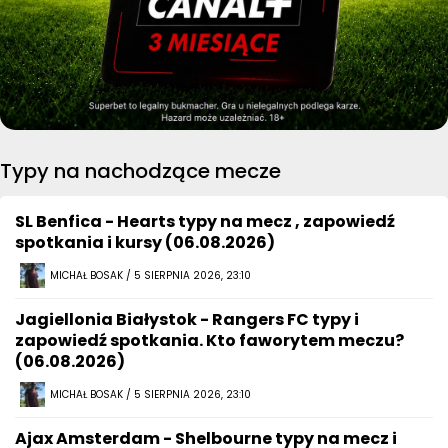
Typy na nachodzące mecze
SL Benfica - Hearts typy na mecz , zapowiedź
spotkania i kursy (06.08.2026)
MICHAŁ BOSAK / 5 SIERPNIA 2026, 23:10
Jagiellonia Białystok - Rangers FC typy i
zapowiedź spotkania. Kto faworytem meczu?
(06.08.2026)
MICHAŁ BOSAK / 5 SIERPNIA 2026, 23:10
Ajax Amsterdam - Shelbourne typy na mecz i