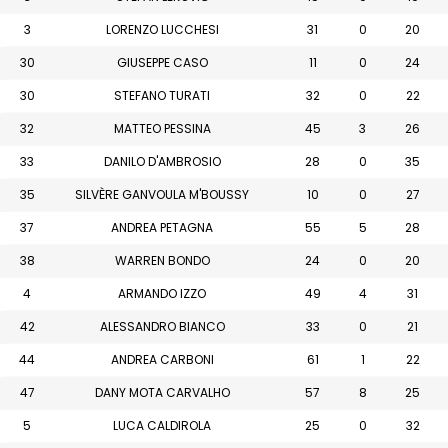
3
LORENZO LUCCHESI
31
0
20
30
GIUSEPPE CASO
11
0
24
30
STEFANO TURATI
32
0
22
32
MATTEO PESSINA
45
3
26
33
DANILO D'AMBROSIO
28
0
35
35
SILVÈRE GANVOULA M'BOUSSY
10
0
27
37
ANDREA PETAGNA
55
5
28
38
WARREN BONDO
24
0
20
4
ARMANDO IZZO
49
4
31
42
ALESSANDRO BIANCO
33
0
21
44
ANDREA CARBONI
61
1
22
47
DANY MOTA CARVALHO
57
8
25
5
LUCA CALDIROLA
25
0
32