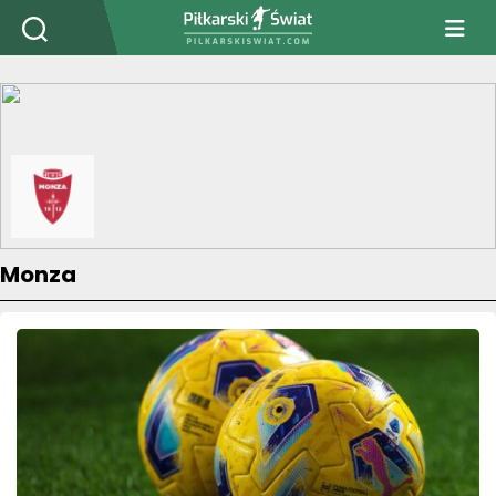
PiłkarskiSwiat.com
Monza