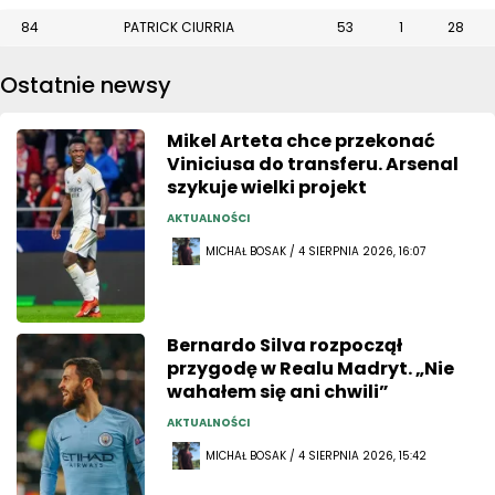
84
PATRICK CIURRIA
53
1
28
Ostatnie newsy
Mikel Arteta chce przekonać
Viniciusa do transferu. Arsenal
szykuje wielki projekt
AKTUALNOŚCI
MICHAŁ BOSAK / 4 SIERPNIA 2026, 16:07
Bernardo Silva rozpoczął
przygodę w Realu Madryt. „Nie
wahałem się ani chwili”
AKTUALNOŚCI
MICHAŁ BOSAK / 4 SIERPNIA 2026, 15:42