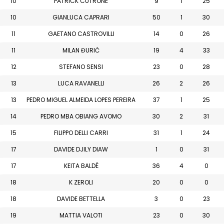
10
PATRICK CUTRONE
9
1
25
10
GIANLUCA CAPRARI
50
1
30
11
GAETANO CASTROVILLI
14
0
26
11
MILAN ĐURIĆ
19
4
33
12
STEFANO SENSI
23
0
28
13
LUCA RAVANELLI
26
2
26
13
PEDRO MIGUEL ALMEIDA LOPES PEREIRA
37
1
25
14
PEDRO MBA OBIANG AVOMO
30
2
31
15
FILIPPO DELLI CARRI
31
1
24
17
DAVIDE DJILY DIAW
1
0
31
17
KEITA BALDÉ
36
4
0
18
K ZEROLI
20
0
0
18
DAVIDE BETTELLA
3
0
23
19
MATTIA VALOTI
23
0
30