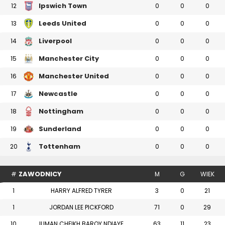
Ipswich Town
12
0
0
0
Leeds United
13
0
0
0
Liverpool
14
0
0
0
Manchester City
15
0
0
0
Manchester United
16
0
0
0
Newcastle
17
0
0
0
Nottingham
18
0
0
0
Sunderland
19
0
0
0
Tottenham
20
0
0
0
ZAWODNICY
#
M
G
WIEK
1
HARRY ALFRED TYRER
3
0
21
1
JORDAN LEE PICKFORD
71
0
29
10
ILIMAN CHEIKH BAROY NDIAYE
63
11
23