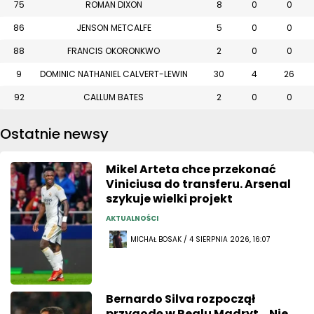
75
ROMAN DIXON
8
0
0
86
JENSON METCALFE
5
0
0
88
FRANCIS OKORONKWO
2
0
0
9
DOMINIC NATHANIEL CALVERT-LEWIN
30
4
26
92
CALLUM BATES
2
0
0
Ostatnie newsy
Mikel Arteta chce przekonać
Viniciusa do transferu. Arsenal
szykuje wielki projekt
AKTUALNOŚCI
MICHAŁ BOSAK / 4 SIERPNIA 2026, 16:07
Bernardo Silva rozpoczął
przygodę w Realu Madryt. „Nie