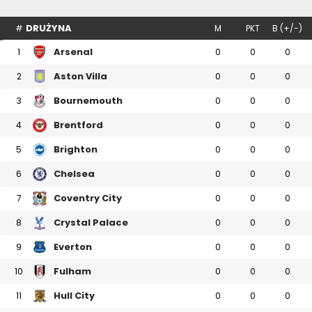
DRUŻYNA
#
M
PKT
B (+/-)
Arsenal
1
0
0
0
Aston Villa
2
0
0
0
Bournemouth
3
0
0
0
Brentford
4
0
0
0
Brighton
5
0
0
0
Chelsea
6
0
0
0
Coventry City
7
0
0
0
Crystal Palace
8
0
0
0
Everton
9
0
0
0
Fulham
10
0
0
0
Hull City
11
0
0
0