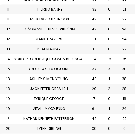
11
THIERNO BARRY
32
6
21
11
JACK DAVID HARRISON
42
1
27
12
JOÃO MANUEL NEVES VIRGÍNIA
42
0
24
12
MARK TRAVERS
31
0
24
13
NEAL MAUPAY
6
0
27
14
NORBERTO BERCIQUE GOMES BETUNCAL
74
16
25
16
ABDOULAYE DOUCOURÉ
37
3
30
18
ASHLEY SIMON YOUNG
40
1
38
18
JACK PETER GREALISH
20
2
28
19
TYRIQUE GEORGE
7
0
18
19
VITALII MYKOLENKO
64
1
24
2
NATHAN KENNETH PATTERSON
49
0
22
20
TYLER DIBLING
30
0
0