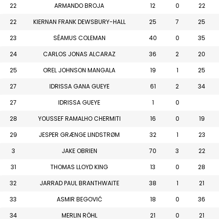
22
ARMANDO BROJA
12
0
22
22
KIERNAN FRANK DEWSBURY-HALL
25
7
25
23
SÉAMUS COLEMAN
40
0
35
24
CARLOS JONAS ALCARAZ
36
2
20
25
OREL JOHNSON MANGALA
19
1
25
27
IDRISSA GANA GUEYE
61
2
34
27
IDRISSA GUEYE
1
0
28
YOUSSEF RAMALHO CHERMITI
16
0
19
29
JESPER GRÆNGE LINDSTRØM
32
1
23
3
JAKE OBRIEN
70
3
22
31
THOMAS LLOYD KING
13
0
28
32
JARRAD PAUL BRANTHWAITE
38
1
21
33
ASMIR BEGOVIĆ
18
0
36
34
MERLIN RÖHL
21
0
21