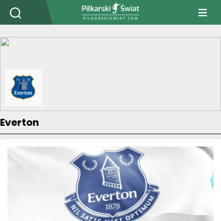
PiłkarskiSwiat.com
Everton