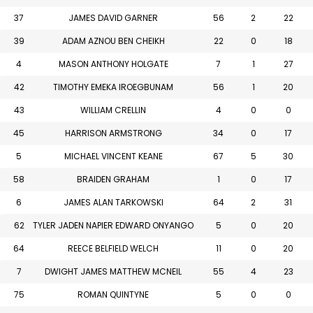
37
JAMES DAVID GARNER
56
2
22
39
ADAM AZNOU BEN CHEIKH
22
0
18
4
MASON ANTHONY HOLGATE
7
1
27
42
TIMOTHY EMEKA IROEGBUNAM
56
1
20
43
WILLIAM CRELLIN
4
0
0
45
HARRISON ARMSTRONG
34
0
17
5
MICHAEL VINCENT KEANE
67
5
30
58
BRAIDEN GRAHAM
1
0
17
6
JAMES ALAN TARKOWSKI
64
2
31
62
TYLER JADEN NAPIER EDWARD ONYANGO
5
0
20
64
REECE BELFIELD WELCH
11
0
20
7
DWIGHT JAMES MATTHEW MCNEIL
55
4
23
75
ROMAN QUINTYNE
5
0
0